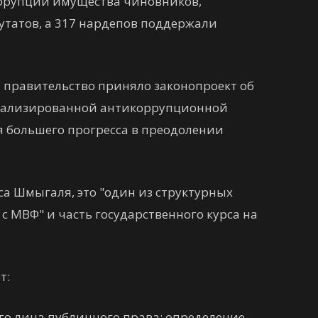
ррупции имущества чиновников,
утатов, а 317 нардепов поддержали
я правительство приняло законопроект об
циализированной антикоррупционной
я большего прогресса в преодолении
а Шмыгаля, это "один из структурных
 МВФ" и часть государственного курса на
т:
го лица публичного права; определение