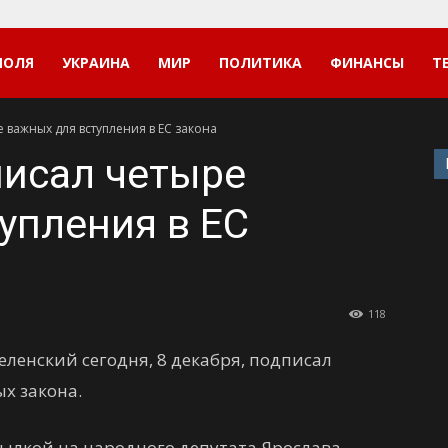
ПОЛЯ
УКРАИНА
МИР
ПОЛИТИКА
ФИНАНСЫ
Т
 важных для вступления в ЕС закона
писал четыре
упления в ЕС
118
ленский сегодня, 8 декабря, подписал
х закона.
сылкой на народного депутата Ярослава