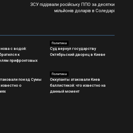
ЗСУ підірвали російську ППО за десятки
мільйонів доларів в Соледарі
Политика
нова с водой:
Суд вернул государству
братился к
Октябрьский дворец в Киеве
елям прифронтовых
Политика
атаковали поезд Сумы
Оккупанты атаковали Киев
о известно о
баллистикой: что известно на
иях
данный момент