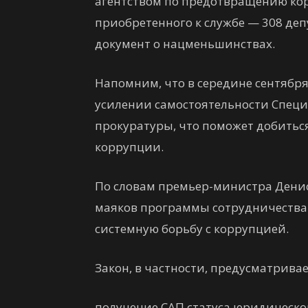
агентством по предотвращению ко
приобретенного к службе — 308 деп
документ о нацменьшинствах.
Напомним, что в середине сентябр
усилении самостоятельности Спе
прокуратуры, что поможет добитьс
коррупции.
По словам премьер-министра Денис
маяков программы сотрудничества с
системную борьбу с коррупцией.
Закон, в частности, предусматривае
получение САП статуса юридическо