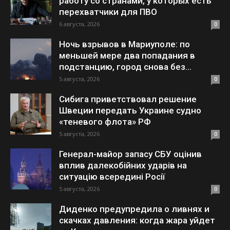
работу со странами, у которых есть
перехватчики для ПВО
6 августа, 2026
0
Ночь взрывов в Мариуполе: по
меньшей мере два попадания в
подстанцию, город снова без...
5 августа, 2026
0
Сибига приветствовал решение
Швеции передать Украине судно
«теневого флота» РФ
5 августа, 2026
0
Генерал-майор запасу СБУ оцінив
вплив далекобійних ударів на
ситуацію всередині Росії
5 августа, 2026
0
Диденко предупредила о ливнях и
скачках давления: когда жара уйдет