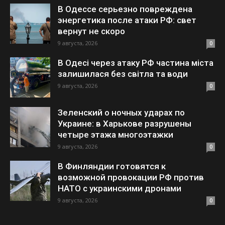
В Одессе серьезно повреждена
энергетика после атаки РФ: свет
вернут не скоро
9 августа, 2026
0
В Одесі через атаку РФ частина міста
залишилася без світла та води
9 августа, 2026
0
Зеленский о ночных ударах по
Украине: в Харькове разрушены
четыре этажа многоэтажки
9 августа, 2026
0
В Финляндии готовятся к
возможной провокации РФ против
НАТО с украинскими дронами
9 августа, 2026
0