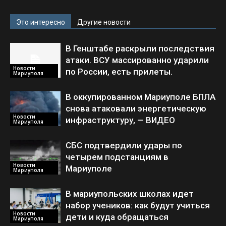
Это интересно
Другие новости
В Генштабе раскрыли последствия
атаки. ВСУ массированно ударили
Новости
по России, есть прилеты.
Мариуполя
В оккупированном Мариуполе БПЛА
снова атаковали энергетическую
Новости
инфраструктуру, — ВИДЕО
Мариуполя
СБС подтвердили удары по
четырем подстанциям в
Новости
Мариуполе
Мариуполя
В мариупольских школах идет
набор учеников: как будут учиться
Новости
дети и куда обращаться
Мариуполя