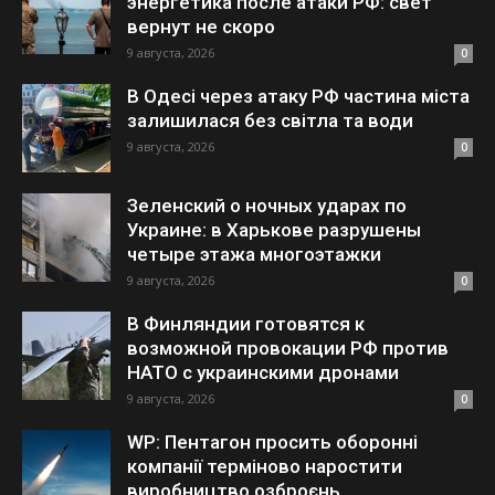
энергетика после атаки РФ: свет
вернут не скоро
9 августа, 2026
0
В Одесі через атаку РФ частина міста
залишилася без світла та води
9 августа, 2026
0
Зеленский о ночных ударах по
Украине: в Харькове разрушены
четыре этажа многоэтажки
9 августа, 2026
0
В Финляндии готовятся к
возможной провокации РФ против
НАТО с украинскими дронами
9 августа, 2026
0
WP: Пентагон просить оборонні
компанії терміново наростити
виробництво озброєнь