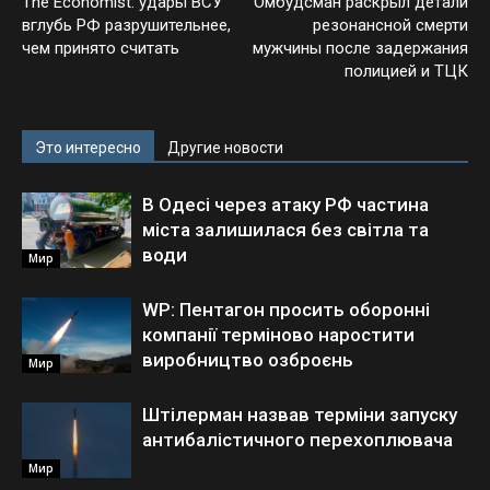
The Economist: удары ВСУ
Омбудсман раскрыл детали
вглубь РФ разрушительнее,
резонансной смерти
чем принято считать
мужчины после задержания
полицией и ТЦК
Это интересно
Другие новости
В Одесі через атаку РФ частина
міста залишилася без світла та
води
Мир
WP: Пентагон просить оборонні
компанії терміново наростити
виробництво озброєнь
Мир
Штілерман назвав терміни запуску
антибалістичного перехоплювача
Мир