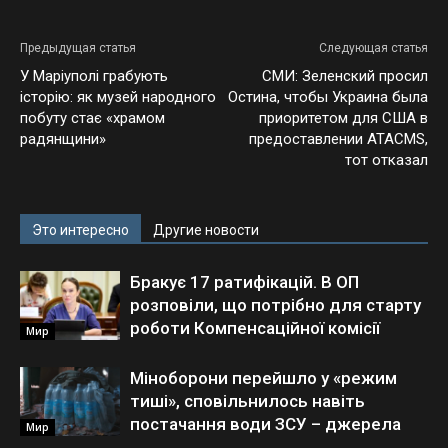
Предыдущая статья
Следующая статья
У Маріуполі грабують
СМИ: Зеленский просил
історію: як музей народного
Остина, чтобы Украина была
побуту стає «храмом
приоритетом для США в
радянщини»
предоставлении ATACMS,
тот отказал
Это интересно
Другие новости
Бракує 17 ратифікацій. В ОП
розповіли, що потрібно для старту
роботи Компенсаційної комісії
Мир
Міноборони перейшло у «режим
тиші», сповільнилось навіть
постачання води ЗСУ – джерела
Мир