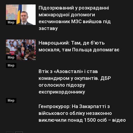
Підозрюваний у розкраданні
міжнародної допомоги
ексчиновник МЗС вийшов під
Мир
заставу
Навроцький: Там, де б’ють
москаля, там Польща допомагає
Мир
Мир
Втік з «Азовсталі» і став
командиром у окупантів. ДБР
оголосило підозру
експрикордоннику
Мир
Генпрокурор: На Закарпатті з
військового обліку незаконно
виключили понад 1500 осіб – відео