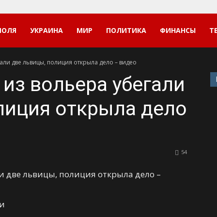
ПОЛЯ
УКРАИНА
МИР
ПОЛИТИКА
ФИНАНСЫ
Т
али две львицы, полиция открыла дело – видео
из вольера убегали
лиция открыла дело
54
ти