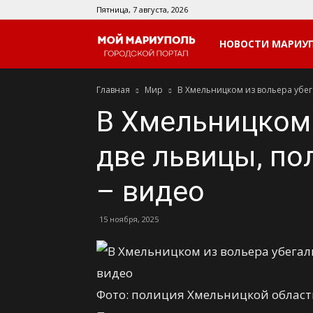
Пятница, 7 августа, 2026
Мой
НОВОСТИ МАРИУ
Главная
Мир
В Хмельницком из вольера убег
Мариуполь
В Хмельницком 
две львицы, по
– видео
15 ноября, 2025
Фото: полиция Хмельницкой облас