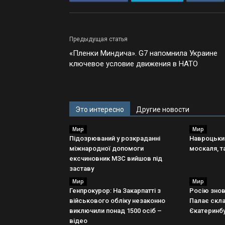
Предыдущая статья
«Пленки Миндича». G7 напомнила Украине
ключевое условие движения в НАТО
Это интересно
Другие новости
Мир
Мир
Підозрюваний у розкраданні
Навроцький
міжнародної допомоги
москаля, 
ексчиновник МЗС вийшов під
заставу
Мир
Мир
Генпрокурор: На Закарпатті з
Росію знов
військового обліку незаконно
Палає скла
виключили понад 1500 осіб –
Єкатеринбу
відео