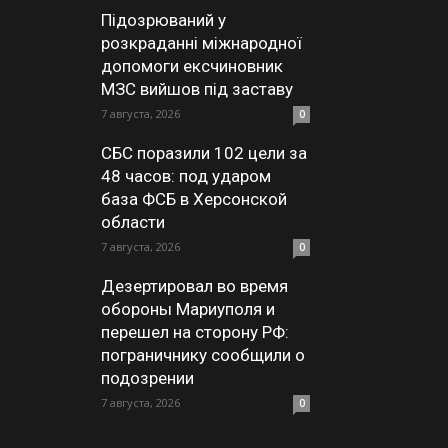
Підозрюваний у
розкраданні міжнародної
допомоги ексчиновник
МЗС вийшов під заставу
7 августа, 2026
0
СБС поразили 102 цели за
48 часов: под ударом
база ФСБ в Херсонской
области
7 августа, 2026
0
Дезертировал во время
обороны Мариуполя и
перешел на сторону РФ:
пограничнику сообщили о
подозрении
7 августа, 2026
0