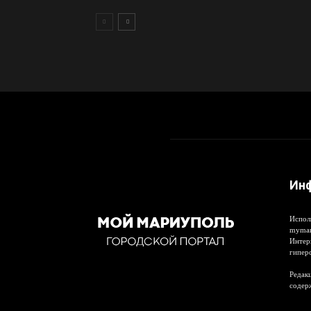
Ин
Испол
mymar
Интер
гипер
Редакц
содер