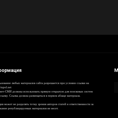
формация
М
ьзование любых материалов сайта разрешается при условии ссылки на
iupol.net
нет-СМИ должны использовать прямую открытую для поисковых систем
ссылку. Ссылка должна размещаться в первом абзаце материала.
ия может не разделять точку зрения авторов статей и ответственности за
жание републицируемых материалов не несет.