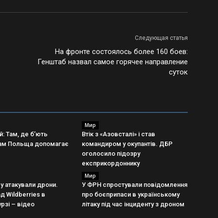
Следующая статья
На фронте состоялось более 160 боев:
Генштаб назвал самое горячее направление
суток
Мир
: Там, де б’ють
Втік з «Азовсталі» і став
там Польща допомагає
командиром у окупантів. ДБР
оголосило підозру
експрикордоннику
Мир
у атакували дрони.
У ФРН спростували повідомлення
д Wildberries в
про боєприпаси в українському
рзі – відео
літаку під час інциденту з дроном