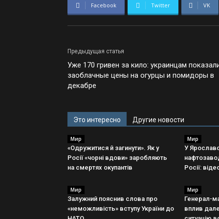
Facebook
Twitter
VK
Предыдущая статья
Уже 170 гривен за кило: украинцам показал
заоблачные цены на огурцы и помидоры в
декабре
Это интересно
Другие новости
Мир
Мир
«Одружитися й загинути». Як у
У Ярославс
Росії «чорні вдови» заробляють
нафтозавод
на смертях окупантів
Росії: віде
Мир
Мир
Залужний пояснив слова про
Генерал-ма
«неможливість» вступу України до
вплив дале
НАТО
ситуацію в