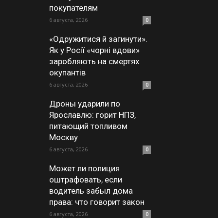
покупателям
6 августа, 2026
0
«Одружитися й загинути».
Як у Росії «чорні вдови»
заробляють на смертях
окупантів
6 августа, 2026
0
Дроны ударили по
Ярославлю: горит НПЗ,
питающий топливом
Москву
6 августа, 2026
0
Может ли полиция
оштрафовать, если
водитель забыл дома
права: что говорит закон
6 августа, 2026
0