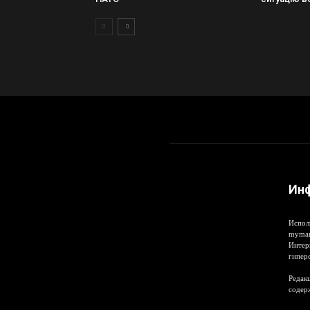
Ин
Испол
mymar
Интер
гипер
Редакц
содер