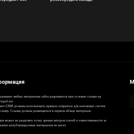
формация
М
ьзование любых материалов сайта разрешается при условии ссылки на
iupol.net
нет-СМИ должны использовать прямую открытую для поисковых систем
ссылку. Ссылка должна размещаться в первом абзаце материала.
ия может не разделять точку зрения авторов статей и ответственности за
жание републицируемых материалов не несет.