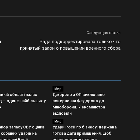
Следующая статья
и
Рада подкорректировала только что
принятый закон о повышении военного сбора
Мир
ькій області палає
Джерело з ОП виключило
 – один з найбільших у
повернення Федорова до
о
Міноборони. У ексміністра
відповіли
Мир
йор запасу СБУ оцінив
Удари Росії по бізнесу: держава
кобійних ударів на
готова дати приміщення, щоб
середині Росії
розосередити склади