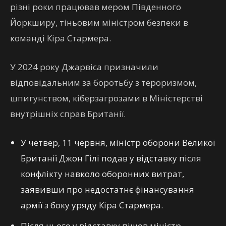
різні роки працював мером Південного
Йоркширу, тіньовим міністром безпеки в
команді Кіра Стармера.
У 2024 року Джарвіса призначили
відповідальним за боротьбу з тероризмом,
шпигунством, кіберзагрозами в Міністерстві
внутрішніх справ Британії.
У четвер, 11 червня, міністр оборони Великої
Британії Джон Гілі подав у відставку після
конфлікту навколо оборонних витрат,
заявивши про недостатнє фінансування
армії з боку уряду Кіра Стармера.
Після цього у відставку пішов міністр