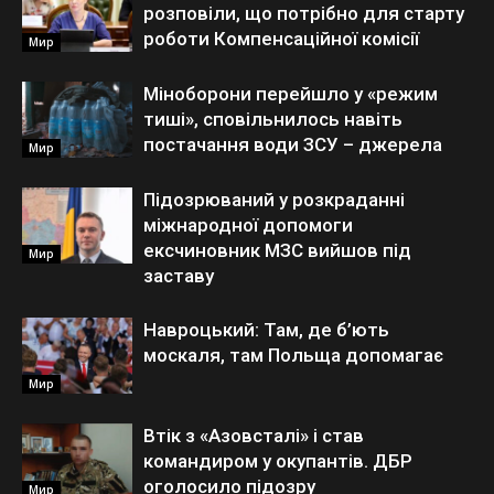
розповіли, що потрібно для старту
роботи Компенсаційної комісії
Мир
Міноборони перейшло у «режим
тиші», сповільнилось навіть
постачання води ЗСУ – джерела
Мир
Підозрюваний у розкраданні
міжнародної допомоги
ексчиновник МЗС вийшов під
Мир
заставу
Навроцький: Там, де б’ють
москаля, там Польща допомагає
Мир
Втік з «Азовсталі» і став
командиром у окупантів. ДБР
оголосило підозру
Мир