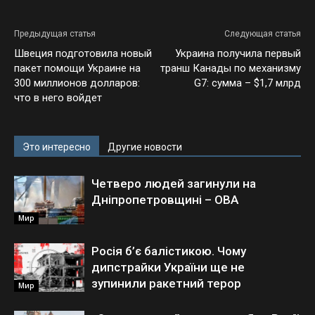
Предыдущая статья
Следующая статья
Швеция подготовила новый
Украина получила первый
пакет помощи Украине на
транш Канады по механизму
300 миллионов долларов:
G7: сумма – $1,7 млрд
что в него войдет
Это интересно
Другие новости
Четверо людей загинули на
Дніпропетровщині – ОВА
Мир
Росія б’є балістикою. Чому
дипстрайки України ще не
зупинили ракетний терор
Мир