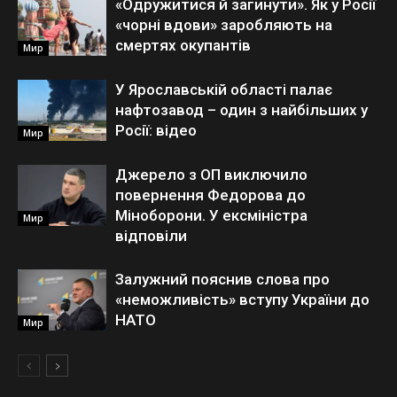
«Одружитися й загинути». Як у Росії
«чорні вдови» заробляють на
смертях окупантів
Мир
У Ярославській області палає
нафтозавод – один з найбільших у
Росії: відео
Мир
Джерело з ОП виключило
повернення Федорова до
Міноборони. У ексміністра
Мир
відповіли
Залужний пояснив слова про
«неможливість» вступу України до
НАТО
Мир