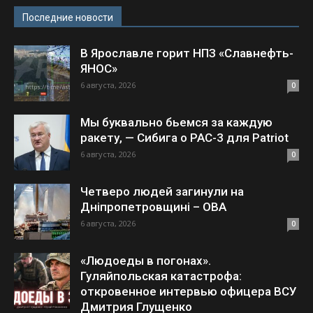
Последние новости
В Ярославле горит НПЗ «Славнефть-
ЯНОС»
6 августа, 2026
0
Мы буквально бьемся за каждую
ракету, — Сибига о PAC-3 для Patriot
6 августа, 2026
0
Четверо людей загинули на
Дніпропетровщині – ОВА
6 августа, 2026
0
«Людоеды в погонах».
Гуляйпольская катастрофа:
откровенное интервью офицера ВСУ
Дмитрия Глущенко