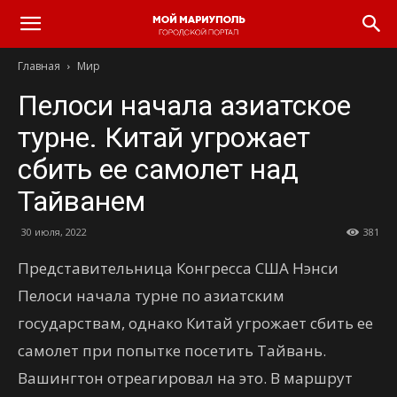
Главная
Мир
Пелоси начала азиатское
турне. Китай угрожает
сбить ее самолет над
Тайванем
30 июля, 2022
381
Представительница Конгресса США Нэнси
Пелоси начала турне по азиатским
государствам, однако Китай угрожает сбить ее
самолет при попытке посетить Тайвань.
Вашингтон отреагировал на это. В маршрут