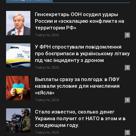
Генсекретарь ООН осудил удары
России и «эскалацию конфликта на
территории РФ»
7 августа, 2026
0
У ФРН спростували повідомлення
про боєприпаси в українському літаку
під час інциденту з дроном
7 августа, 2026
0
Выплаты сразу за полгода: в ПФУ
назвали условие для начисления
«єЯсла»
7 августа, 2026
0
Стало известно, сколько денег
Украина получит от НАТО в этом и в
следующем году.
7 августа, 2026
0