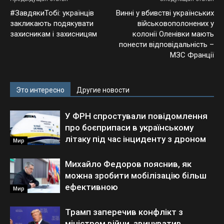
#ЗавдякиТобі: українців
Винні у вбивстві українських
закликають подякувати
військовополонених у
захисникам і захисницям
колонії Оленівки мають
понести відповідальність –
МЗС Франції
Это интересно
Другие новости
У ФРН спростували повідомлення
про боєприпаси в українському
літаку під час інциденту з дроном
Мир
Михайло Федоров пояснив, як
можна зробити мобілізацію більш
ефективною
Мир
Трамп заперечив конфлікт з
міністром війни, звинуватив