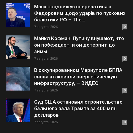
Маск продовжує сперечатися з
Федоровим щодо ударів по пускових
балістики РФ – The...
7 августа, 2026
0
Майкл Кофман: Путину внушают, что
он побеждает, и он дотерпит до
зимы
7 августа, 2026
0
В оккупированном Мариуполе БПЛА
снова атаковали энергетическую
инфраструктуру, — ВИДЕО
7 августа, 2026
0
Суд США остановил строительство
бального зала Трампа за 400 млн
долларов
7 августа, 2026
0