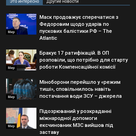
Это интересно
Другие новости
Маск продовжує сперечатися з
Федоровим щодо ударів по
пускових балістики РФ – The
Мир
Atlantic
Бракує 17 ратифікацій. В ОП
розповіли, що потрібно для старту
роботи Компенсаційної комісії
Мир
Міноборони перейшло у «режим
тиші», сповільнилось навіть
постачання води ЗСУ – джерела
Мир
Підозрюваний у розкраданні
міжнародної допомоги
ексчиновник МЗС вийшов під
Мир
заставу