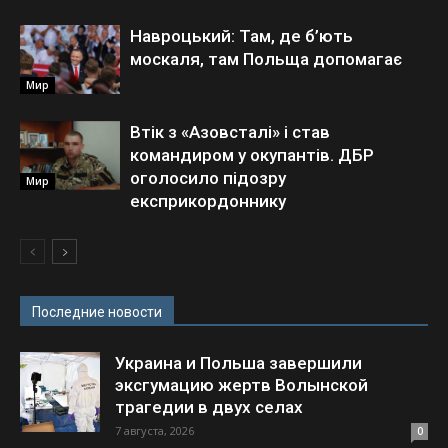
Навроцький: Там, де б’ють
москаля, там Польща допомагає
Мир
Втік з «Азовсталі» і став
командиром у окупантів. ДБР
оголосило підозру
Мир
експрикордоннику
Последние новости
Украина и Польша завершили
эксгумацию жертв Волынской
трагедии в двух селах
7 августа, 2026
0