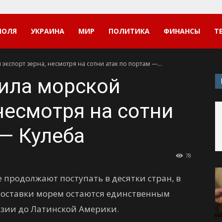
ПОЛЯ
УКРАИНА
МИР
ПОЛИТИКА
ФИНАНСЫ
Т
экспорт зерна, несмотря на сотни атак по портам —...
ила морской
несмотря на сотни
 — Кулеба
78
 продолжают поступать в десятки стран, в
 поставки морем остаются единственным
зии до Латинской Америки.