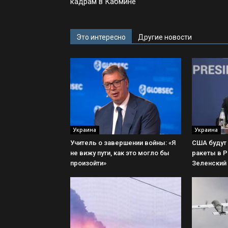
кадрам в Кабмине
Это интересно
Другие новости
Украина
Украина
Учитель о завершении войны: «Я
США будут 
не вижу пути, как это могло бы
ракеты в P
произойти»
Зеленский