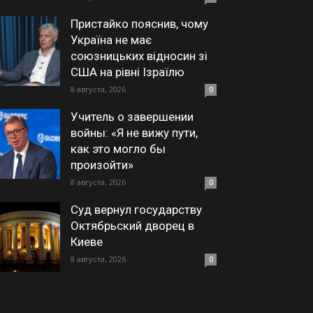
Пристайко пояснив, чому
Україна не має
союзницьких відносин зі
США на рівні Ізраїлю
8 августа, 2026
0
Учитель о завершении
войны: «Я не вижу пути,
как это могло бы
произойти»
8 августа, 2026
0
Суд вернул государству
Октябрьский дворец в
Киеве
8 августа, 2026
0