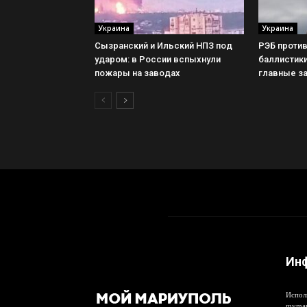
Украина
Украина
Сызранский и Ильский НПЗ под
РЭБ против
ударом: в России вспыхнули
баллистик
пожары на заводах
главные з
Ин
Испол
mymar