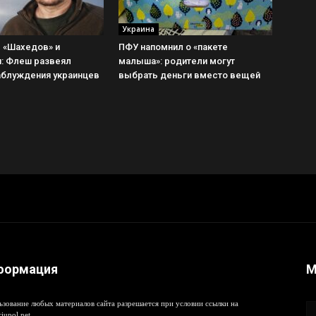
Украина
 «Шахедов» и
ПФУ напомнил о «пакете
и: Флеш развеял
малыша»: родители могут
аблуждения украинцев
выбрать деньги вместо вещей
формация
М
ьзование любых материалов сайта разрешается при условии ссылки на
iupol.net