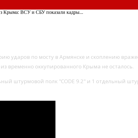
з Крыма: ВСУ и СБУ показали кадры...
мост из Крыма: ВСУ и СБУ показали ка
рию ударов по мосту в Армянске и скоплению враже
 из временно оккупированного Крыма не осталось.
ельный штурмовой полк "CODE 9.2" и 1 отдельный ш