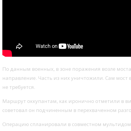
По данным военных, в зоне поражения возле моста
направление. Часть из них уничтожили. Сам мост 
не требуется.
Маршрут оккупантам, как иронично отметили в вид
советовал он подчиненным в перехваченном разго
Операцию спланировали в совместном мультидоме