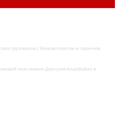
дры ударов FP-2
ских грузовиков с боекомплектом и горючим.
турмовой полк имени Дмитрия Коцюбайло в