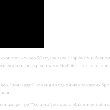
 скопилось около 50 грузовиков с горючим и боепри
вывели из строя средствами FirePoint — степень по
ео, "подсказал" командир одной из вражеских бриг
воре.
нном центре "Фаланга", который объединяет оба ш