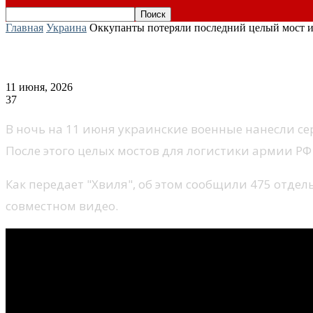
Главная
Украина
Оккупанты потеряли последний целый мост и
Оккупанты потеряли последний целый 
11 июня, 2026
37
В ночь на 11 июня украинские военные нанесли се
После этого целых мостов для логистики армии РФ
Как передает "Хвиля", об этом сообщили 475 отд
совместном видео.