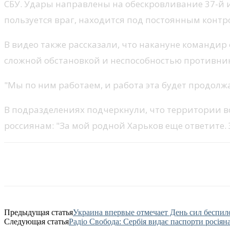
СБУ. Удары направлены на обескровливание 37-й 
пользуется враг, находится под постоянным контр
В видео также рассказали, что накануне командир
сложной обстановкой и неспособностью противни
"Мы по ним работаем, и работа эта будет продолжа
В подразделениях подчеркнули, что территории во
россиянам: "За мой родной Харьков еще ответите.
Facebook
Twitter
VK
Предыдущая статья
Украина впервые отмечает День сил беспил
Следующая статья
Радіо Свобода: Сербія видає паспорти росія