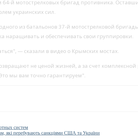
и 64-й мотострелковых бригад противника. Оставш
олем украинских сил.
 одного из батальонов 37-й мотострелковой бригады
ка наращивать и обеспечивать свои группировки.
ться", — сказали в видео о Крымских мостах.
звращают не ценой жизней, а за счет комплексной 
 Это мы вам точно гарантируем".
отных систем
нам, які перебувають санкціями США та України