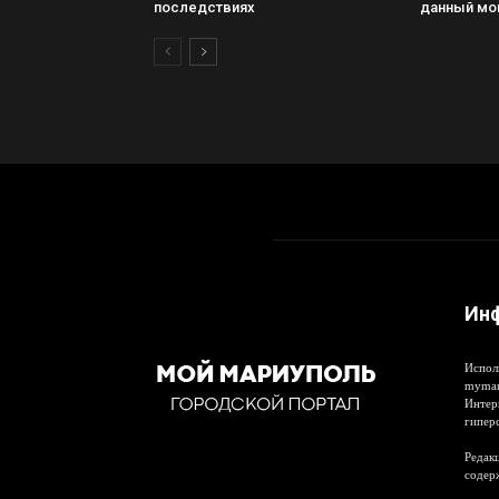
последствиях
данный мо
Ин
Испол
mymar
Интер
гипер
Редакц
содер