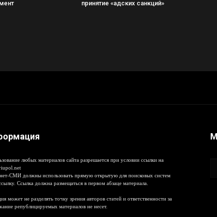
мент
принятие «адских санкций»
формация
М
ьзование любых материалов сайта разрешается при условии ссылки на
iupol.net
нет-СМИ должны использовать прямую открытую для поисковых систем
ссылку. Ссылка должна размещаться в первом абзаце материала.
ия может не разделять точку зрения авторов статей и ответственности за
жание републицируемых материалов не несет.