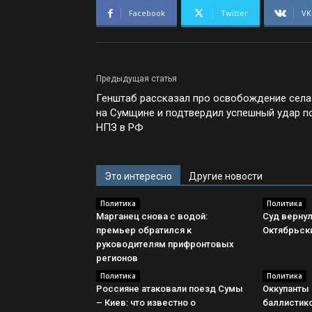
Facebook
Twitter
VK
Предыдущая статья
Генштаб рассказал про освобождение села
на Сумщине и подтвердил успешный удар п
НПЗ в РФ
Это интересно
Другие новости
Политика
Политика
Марганец снова с водой:
Суд вернул
премьер обратился к
Октябрьск
руководителям прифронтовых
регионов
Политика
Политика
Россияне атаковали поезд Сумы
Оккупанты 
– Киев: что известно о
баллистико