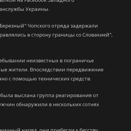
ранслужбы Украины.
Березный" Чопского отряда задержали
авлялись в сторону границы со Словакией",
ребывании неизвестных в пограничье
ые жители. Впоследствии передвижение
ано с помощью технических средств.
была выслана группа реагирования от
мужчин обнаружили в нескольких сотнях
ничный наряд, они прибегли к бегству.