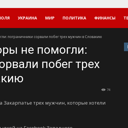
ПОЛЯ
УКРАИНА
МИР
ПОЛИТИКА
ФИНАНСЫ
Т
гли: пограничники сорвали побег трех мужчин в Словакию
оры не помогли:
орвали побег трех
акию
74
а Закарпатье трех мужчин, которые хотели
сылкой на Facebook Западного