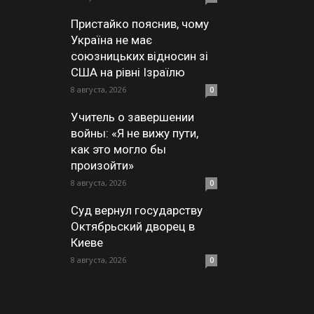
Пристайко пояснив, чому
Україна не має
союзницьких відносин зі
США на рівні Ізраїлю
8 августа, 2026
0
Учитель о завершении
войны: «Я не вижу пути,
как это могло бы
произойти»
8 августа, 2026
0
Суд вернул государству
Октябрьский дворец в
Киеве
8 августа, 2026
0