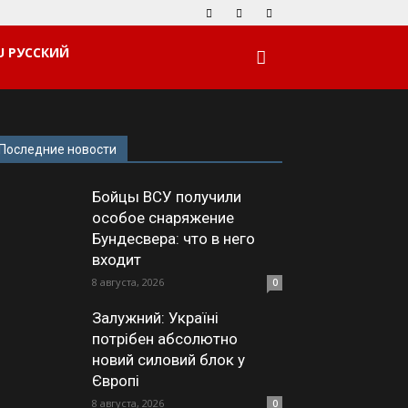
РУССКИЙ
Последние новости
Бойцы ВСУ получили
особое снаряжение
Бундесвера: что в него
входит
8 августа, 2026
0
Залужний: Україні
потрібен абсолютно
новий силовий блок у
Європі
8 августа, 2026
0