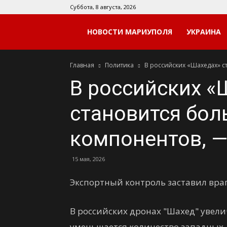
Суббота, 8 августа, 2026
Мой
НОВОСТИ МАРИУПОЛЯ
УКРАИНА
Главная
Политика
В российских «Шахедах» с
Мариуполь
В российских «
становится бол
компонентов, 
15 мая, 2026
Экспортный контроль заставил вра
В российских дронах "Шахед" увел
уменьшается количество западных. 