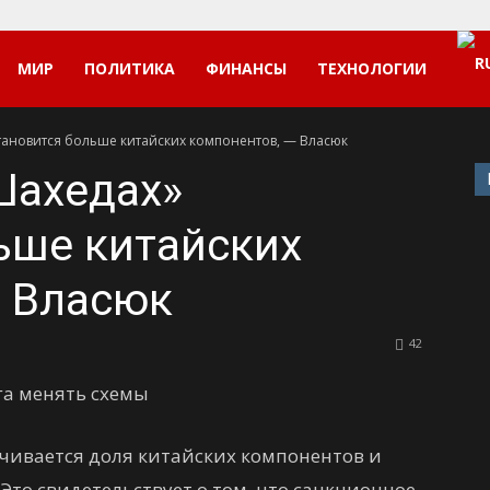
МИР
ПОЛИТИКА
ФИНАНСЫ
ТЕХНОЛОГИИ
тановится больше китайских компонентов, — Власюк
Шахедах»
ьше китайских
— Власюк
42
га менять схемы
ичивается доля китайских компонентов и
Это свидетельствует о том, что санкционное