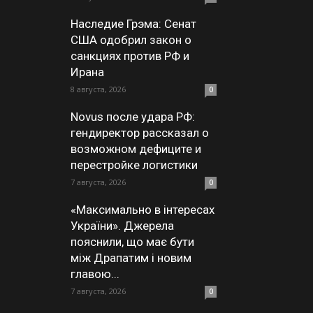
Наследие Грэма: Сенат
США одобрил закон о
санкциях против РФ и
Ирана
8 августа, 2026
0
Novus после удара РФ:
гендиректор рассказал о
возможном дефиците и
перестройке логистики
7 августа, 2026
0
«Максимально в інтересах
України». Джерела
пояснили, що має бути
між Драпатим і новим
главою...
7 августа, 2026
0