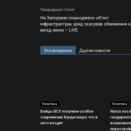
Предыдущая статья
На Запоріжжі пошкоджено об’єкт
інфраструктури, уряд скасував обмеження н
виїзд жінок – LIVE
Это интересно
Другие новости
Политика
Политика
Бойцы ВСУ получили особое
Novus посл
снаряжение Бундесвера: что в
гендиректо
него входит
возможном
перестрой