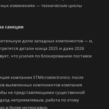
етных изменениях — технические циклы
на санкции
чительную долю западных компонентов — и,
третятся детали конца 2025 и даже 2026
твует, что усилия по блокированию поставок
ция компании STMicroelectronics: после
ров выявленных компонентов компания
якобы не представляющими существенной
одход неприемлемым, работа по этому
о и более интенсивно.