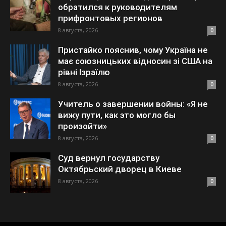
обратился к руководителям
прифронтовых регионов
8 августа, 2026
0
Пристайко пояснив, чому Україна не
має союзницьких відносин зі США на
рівні Ізраїлю
8 августа, 2026
0
Учитель о завершении войны: «Я не
вижу пути, как это могло бы
произойти»
8 августа, 2026
0
Суд вернул государству
Октябрьский дворец в Киеве
8 августа, 2026
0