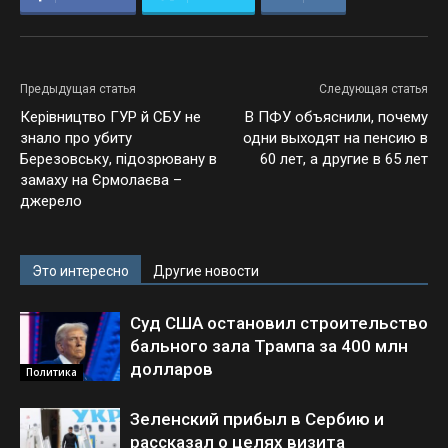
Предыдущая статья
Следующая статья
Керівництво ГУР й СБУ не
В ПФУ объяснили, почему
знало про убиту
одни выходят на пенсию в
Березовську, підозрювану в
60 лет, а другие в 65 лет
замаху на Єрмолаєва –
джерело
Это интересно
Другие новости
Суд США остановил строительство
бального зала Трампа за 400 млн
долларов
Политика
Зеленский прибыл в Сербию и
рассказал о целях визита