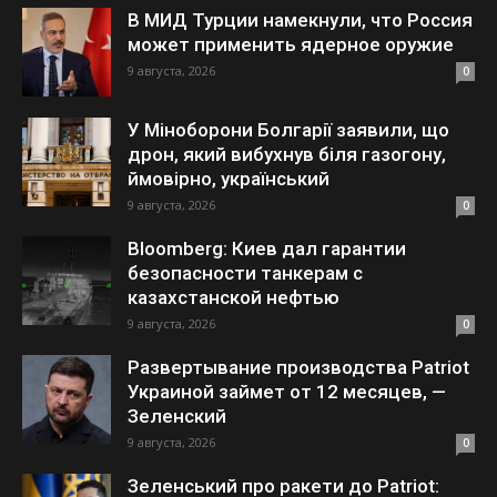
В МИД Турции намекнули, что Россия
может применить ядерное оружие
9 августа, 2026
0
У Міноборони Болгарії заявили, що
дрон, який вибухнув біля газогону,
ймовірно, український
9 августа, 2026
0
Bloomberg: Киев дал гарантии
безопасности танкерам с
казахстанской нефтью
9 августа, 2026
0
Развертывание производства Patriot
Украиной займет от 12 месяцев, —
Зеленский
9 августа, 2026
0
Зеленський про ракети до Patriot: