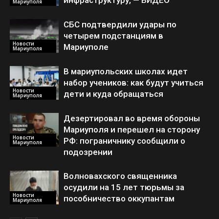
инфраструктуру, — ВИДЕО
Мариуполя
СБС подтвердили удары по
четырем подстанциям в
Новости
Мариуполе
Мариуполя
В мариупольских школах идет
набор учеников: как будут учиться
Новости
дети и куда обращаться
Мариуполя
Дезертировал во время обороны
Мариуполя и перешел на сторону
Новости
РФ: пограничнику сообщили о
Мариуполя
подозрении
Волновахского священника
осудили на 15 лет тюрьмы за
Новости
пособничество оккупантам
Мариуполя