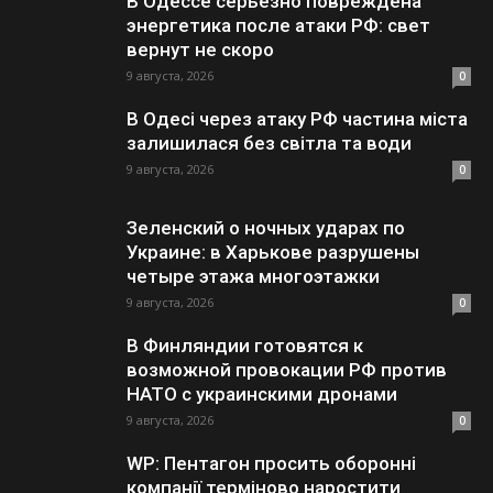
В Одессе серьезно повреждена
энергетика после атаки РФ: свет
вернут не скоро
9 августа, 2026
0
В Одесі через атаку РФ частина міста
залишилася без світла та води
9 августа, 2026
0
Зеленский о ночных ударах по
Украине: в Харькове разрушены
четыре этажа многоэтажки
9 августа, 2026
0
В Финляндии готовятся к
возможной провокации РФ против
НАТО с украинскими дронами
9 августа, 2026
0
WP: Пентагон просить оборонні
компанії терміново наростити