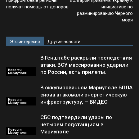
прифронтовые регионы
Болгарии привлечь Украину к
получат помощь от доноров
инициативе по
разминированию Черного
моря
Это интересно
Другие новости
В Генштабе раскрыли последствия
атаки. ВСУ массированно ударили
Новости
по России, есть прилеты.
Мариуполя
В оккупированном Мариуполе БПЛА
снова атаковали энергетическую
Новости
инфраструктуру, — ВИДЕО
Мариуполя
СБС подтвердили удары по
четырем подстанциям в
Новости
Мариуполе
Мариуполя