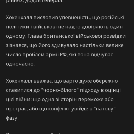
рівнях, додав генерал.
Хокенхалл висловив упевненість, що російські
політики і військові не надто довіряють один
одному. Глава британської військової розвідки
зізнався, що його здивувало настільки велике
число проблем армії РФ, які вона відчуває
одночасно.
Хокенхалл вважає, що варто дуже обережно
ставитися до "чорно-білого" підходу в оцінці
цієї війни: що одна зі сторін переможе або
програє, або що конфлікт увійде в "патову"
фазу.