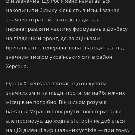
Він зазначив, що Росія явно намагається
накопичити більшу кількість військ і зазнає
значних втрат. Їй також доводиться
перенаправляти частину формувань з Донбасу
на південний фронт, де, за оцінками
британського генерала, вона знаходиться під
значним тиском українських сил в районі
Херсона.
Однак Хокенхалл вважає, що очікувати
значних змін на півдні протягом найближчих
місяців не потрібно. Він цілком розуміє
бажання України повернути свою територію,
але прогнозує, що жодна зі сторін не доб'ється
на цій ділянці вирішальних успіхів — при тому,