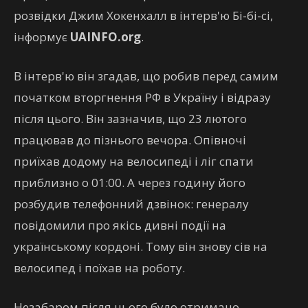
розвідки Джим Хокенхалл в інтерв'ю Бі-бі-сі,
інформує
UAINFO.org
.
В інтерв'ю він згадав, що робив перед самим
початком вторгнення РФ в Україну і відразу
після цього. Він зазначив, що 23 лютого
працював до пізнього вечора. Опівночі
приїхав додому на велосипеді і ліг спати
приблизно о 01:00. А через годину його
розбудив телефонний дзвінок: генералу
повідомили про якісь дивні події на
українському кордоні. Тому він знову сів на
велосипед і поїхав на роботу.
Незабаром після цього було отримано