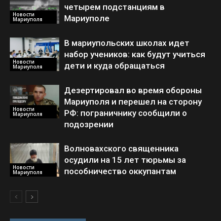
четырем подстанциям в
Новости
Мариуполе
Мариуполя
В мариупольских школах идет
набор учеников: как будут учиться
Новости
дети и куда обращаться
Мариуполя
Дезертировал во время обороны
Мариуполя и перешел на сторону
Новости
РФ: пограничнику сообщили о
Мариуполя
подозрении
Волновахского священника
осудили на 15 лет тюрьмы за
Новости
пособничество оккупантам
Мариуполя