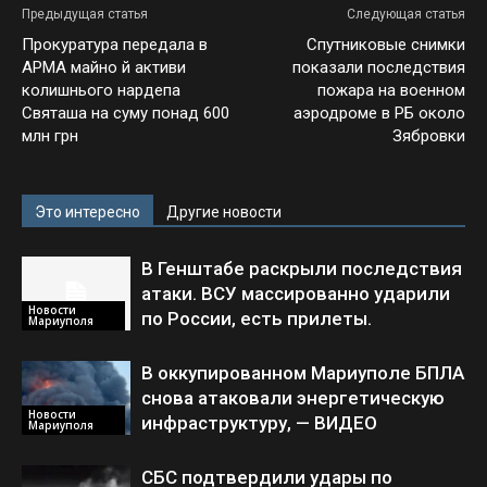
Предыдущая статья
Следующая статья
Прокуратура передала в
Спутниковые снимки
АРМА майно й активи
показали последствия
колишнього нардепа
пожара на военном
Святаша на суму понад 600
аэродроме в РБ около
млн грн
Зябровки
Это интересно
Другие новости
В Генштабе раскрыли последствия
атаки. ВСУ массированно ударили
Новости
по России, есть прилеты.
Мариуполя
В оккупированном Мариуполе БПЛА
снова атаковали энергетическую
Новости
инфраструктуру, — ВИДЕО
Мариуполя
СБС подтвердили удары по