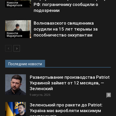
Новости
РФ: пограничнику сообщили о
Мариуполя
подозрении
Волновахского священника
осудили на 15 лет тюрьмы за
Новости
пособничество оккупантам
Мариуполя
Последние новости
Развертывание производства Patriot
Украиной займет от 12 месяцев, —
Зеленский
9 августа, 2026
0
Зеленський про ракети до Patriot:
Україна має виробляти максимум