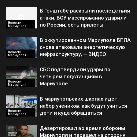
В Генштабе раскрыли последствия
атаки. ВСУ массированно ударили
Новости
по России, есть прилеты.
Мариуполя
В оккупированном Мариуполе БПЛА
снова атаковали энергетическую
Новости
инфраструктуру, — ВИДЕО
Мариуполя
СБС подтвердили удары по
четырем подстанциям в
Новости
Мариуполе
Мариуполя
В мариупольских школах идет
набор учеников: как будут учиться
Новости
дети и куда обращаться
Мариуполя
Дезертировал во время обороны
Мариуполя и перешел на сторону