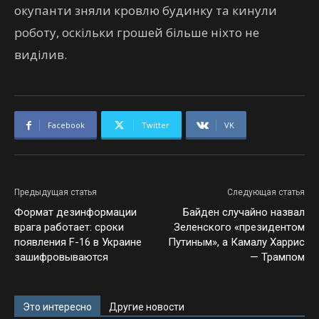
окупанти зняли кровлю будинку та кинули
роботу, оскільки грошей більше ніхто не
виділив.
Facebook
Twitter
VK
Предыдущая статья
Следующая статья
Формат дезинформации
Байден случайно назвал
врага работает: сроки
Зеленского «президентом
появления F-16 в Украине
Путиным», а Камалу Харрис
зашифровываются
— Трампом
Это интересно
Другие новости