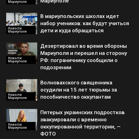
Мариуполе
Мариуполя
В мариупольских школах идет
набор учеников: как будут учиться
Новости
дети и куда обращаться
Мариуполя
Дезертировал во время обороны
Мариуполя и перешел на сторону
Новости
РФ: пограничнику сообщили о
Мариуполя
подозрении
Волновахского священника
осудили на 15 лет тюрьмы за
Новости
пособничество оккупантам
Мариуполя
Пятерых украинских подростков
эвакуировали с временно
Новости
оккупированной территории, —
Мариуполя
ФОТО