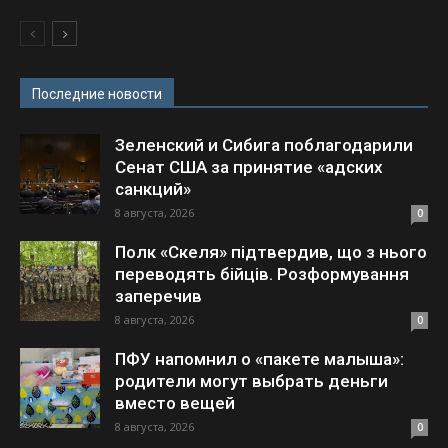
Последние новости
Зеленский и Сибига поблагодарили
Сенат США за принятие «адских
санкций»
8 августа, 2026
0
Полк «Скеля» підтвердив, що з нього
переводять бійців. Розформування
заперечив
8 августа, 2026
0
ПФУ напомнил о «пакете малыша»:
родители могут выбрать деньги
вместо вещей
8 августа, 2026
0