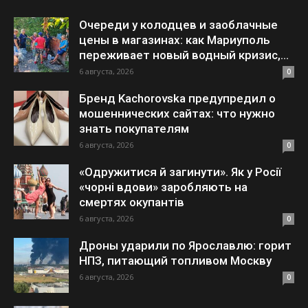
Очереди у колодцев и заоблачные
цены в магазинах: как Мариуполь
переживает новый водный кризис,...
6 августа, 2026
0
Бренд Kachorovska предупредил о
мошеннических сайтах: что нужно
знать покупателям
6 августа, 2026
0
«Одружитися й загинути». Як у Росії
«чорні вдови» заробляють на
смертях окупантів
6 августа, 2026
0
Дроны ударили по Ярославлю: горит
НПЗ, питающий топливом Москву
6 августа, 2026
0