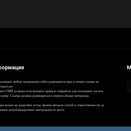
формация
М
ьзование любых материалов сайта разрешается при условии ссылки на
iupol.net
нет-СМИ должны использовать прямую открытую для поисковых систем
ссылку. Ссылка должна размещаться в первом абзаце материала.
ия может не разделять точку зрения авторов статей и ответственности за
жание републицируемых материалов не несет.