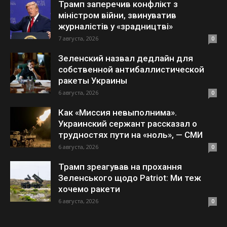
Трамп заперечив конфлікт з
міністром війни, звинуватив
журналістів у «зрадництві»
7 августа, 2026
0
Зеленский назвал дедлайн для
собственной антибаллистической
ракеты Украины
6 августа, 2026
0
Как «Миссия невыполнима».
Украинский сержант рассказал о
трудностях пути на «ноль», — СМИ
6 августа, 2026
0
Трамп зреагував на прохання
Зеленського щодо Patriot: Ми теж
хочемо ракети
6 августа, 2026
0